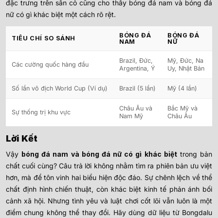
đặc trưng trên sân cỏ cũng cho thấy bóng đá nam và bóng đá
nữ có gì khác biệt một cách rõ rệt.
BÓNG ĐÁ
BÓNG ĐÁ
TIÊU CHÍ SO SÁNH
NAM
NỮ
Brazil, Đức,
Mỹ, Đức, Na
Các cường quốc hàng đầu
Argentina, Ý
Uy, Nhật Bản
Số lần vô địch World Cup (Ví dụ)
Brazil (5 lần)
Mỹ (4 lần)
Châu Âu và
Bắc Mỹ và
Sự thống trị khu vực
Nam Mỹ
Châu Âu
Lời Kết
Vậy
bóng đá nam và bóng đá nữ có gì khác biệt
trong bản
chất cuối cùng? Câu trả lời không nhằm tìm ra phiên bản ưu việt
hơn, mà để tôn vinh hai biểu hiện độc đáo. Sự chênh lệch về thể
chất định hình chiến thuật, còn khác biệt kinh tế phản ánh bối
cảnh xã hội. Nhưng tình yêu và luật chơi cốt lõi vẫn luôn là một
điểm chung không thể thay đổi. Hãy dùng dữ liệu từ Bongdalu