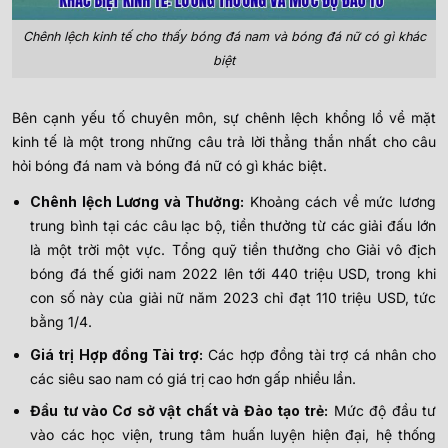
Chênh lệch kinh tế cho thấy bóng đá nam và bóng đá nữ có gì khác
biệt
Bên cạnh yếu tố chuyên môn, sự chênh lệch khổng lồ về mặt
kinh tế là một trong những câu trả lời thẳng thắn nhất cho câu
hỏi bóng đá nam và bóng đá nữ có gì khác biệt.
Chênh lệch Lương và Thưởng:
Khoảng cách về mức lương
trung bình tại các câu lạc bộ, tiền thưởng từ các giải đấu lớn
là một trời một vực. Tổng quỹ tiền thưởng cho Giải vô địch
bóng đá thế giới nam 2022 lên tới 440 triệu USD, trong khi
con số này của giải nữ năm 2023 chỉ đạt 110 triệu USD, tức
bằng 1/4.
Giá trị Hợp đồng Tài trợ:
Các hợp đồng tài trợ cá nhân cho
các siêu sao nam có giá trị cao hơn gấp nhiều lần.
Đầu tư vào Cơ sở vật chất và Đào tạo trẻ:
Mức độ đầu tư
vào các học viện, trung tâm huấn luyện hiện đại, hệ thống