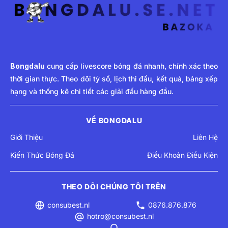
Bongdalu
cung cấp livescore bóng đá nhanh, chính xác theo
thời gian thực. Theo dõi tỷ số, lịch thi đấu, kết quả, bảng xếp
hạng và thống kê chi tiết các giải đấu hàng đầu.
VỀ BONGDALU
Giới Thiệu
Liên Hệ
Kiến Thức Bóng Đá
Điều Khoản Điều Kiện
THEO DÕI CHÚNG TÔI TRÊN
consubest.nl
0876.876.876
hotro@consubest.nl