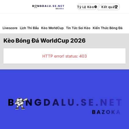
Tỷ Lệ Kèo
Kết quả
Livescore
Lịch Thi Đấu
Kèo WorldCup
Tin Tức Soi Kèo
Kiến Thức Bóng Đá
Kèo Bóng Đá WorldCup 2026
HTTP error! status: 403