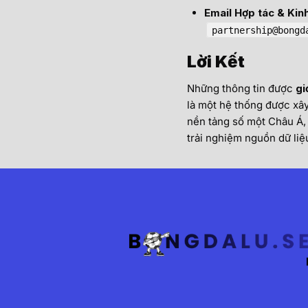
Email Hợp tác & Kin
partnership@bongd
Lời Kết
Những thông tin được
gi
là một hệ thống được xây
nền tảng số một Châu Á, 
trải nghiệm nguồn dữ liệu