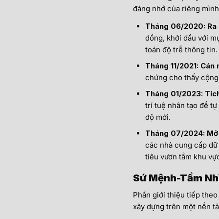
đáng nhớ của riêng mình
Tháng 06/2020: Ra m
đồng, khởi đầu với mụ
toán độ trễ thông tin.
Tháng 11/2021: Cán 
chứng cho thấy cộng 
Tháng 01/2023: Tích
trí tuệ nhân tạo để t
độ mới.
Tháng 07/2024: Mở r
các nhà cung cấp dữ 
tiêu vươn tầm khu vự
Sứ Mệnh-Tầm Nhì
Phần giới thiệu tiếp the
xây dựng trên một nền tả