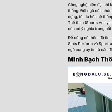
Công nghệ hiện đại chỉ l
thống. Đội ngũ của chúng
dựng, tối ưu hóa hệ thốn
Thể thao (Sports Analys
còn có ý nghĩa trong bối
Để củng cố thêm độ tin c
Stats Perform và Sportra
ngũ cùng uy tín từ các đ
Minh Bạch Thô