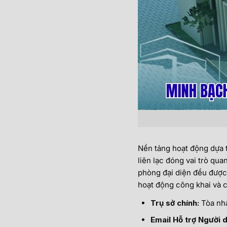
Nền tảng hoạt động dựa t
liên lạc đóng vai trò qua
phòng đại diện đều được g
hoạt động công khai và c
Trụ sở chính:
Tòa nhà
Email Hỗ trợ Người 