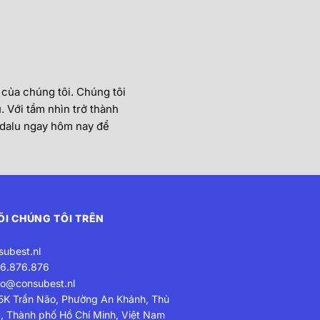
của chúng tôi. Chúng tôi
. Với tầm nhìn trở thành
ngdalu ngay hôm nay để
ÕI CHÚNG TÔI TRÊN
subest.nl
6.876.876
ro@consubest.nl
5K Trần Não, Phường An Khánh, Thủ
, Thành phố Hồ Chí Minh, Việt Nam