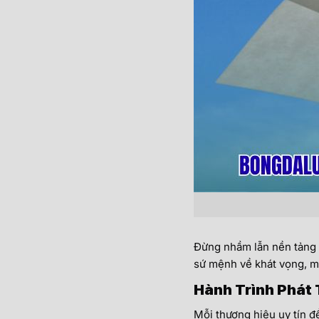
Đừng nhầm lẫn nền tảng 
sứ mệnh về khát vọng, m
Hành Trình Phát
Mỗi thương hiệu uy tín đ