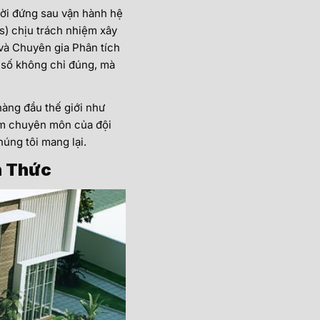
ười đứng sau vận hành hệ
s) chịu trách nhiệm xây
 và Chuyên gia Phân tích
 số không chỉ đúng, mà
hàng đầu thế giới như
iệm chuyên môn của đội
húng tôi mang lại.
h Thức