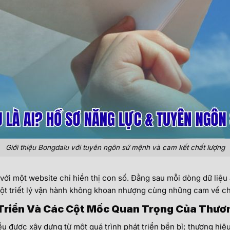
Giới thiệu Bongdalu với tuyên ngôn sứ mệnh và cam kết chất lượng
với một website chỉ hiển thị con số. Đằng sau mỗi dòng dữ liệ
ột triết lý vận hành không khoan nhượng cùng những cam về ch
 Triển Và Các Cột Mốc Quan Trọng Của Thươ
ều được xây dựng từ một quá trình phát triển bền bỉ; thương hiệ