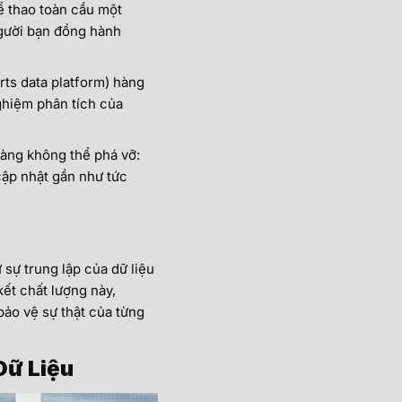
ể thao toàn cầu một
người bạn đồng hành
rts data platform) hàng
ghiệm phân tích của
àng không thể phá vỡ:
cập nhật gần như tức
 sự trung lập của dữ liệu
ết chất lượng này,
bảo vệ sự thật của từng
Dữ Liệu