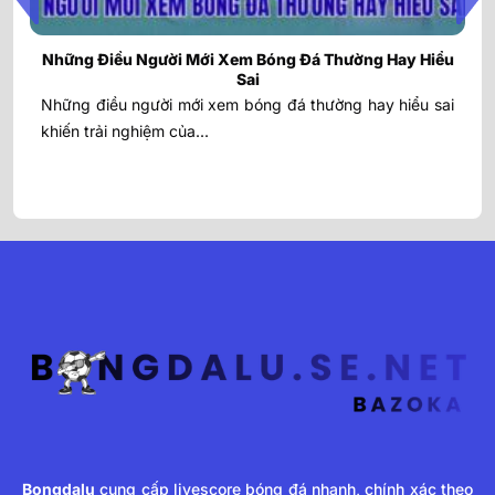
Những Điều Người Mới Xem Bóng Đá Thường Hay Hiểu
Sai
Những điều người mới xem bóng đá thường hay hiểu sai
khiến trải nghiệm của...
Bongdalu
cung cấp livescore bóng đá nhanh, chính xác theo