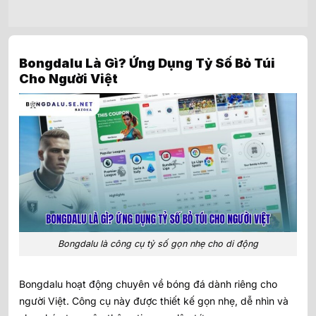
Bongdalu Là Gì? Ứng Dụng Tỷ Số Bỏ Túi
Cho Người Việt
Bongdalu là công cụ tỷ số gọn nhẹ cho di động
Bongdalu hoạt động chuyên về bóng đá dành riêng cho
người Việt. Công cụ này được thiết kế gọn nhẹ, dễ nhìn và