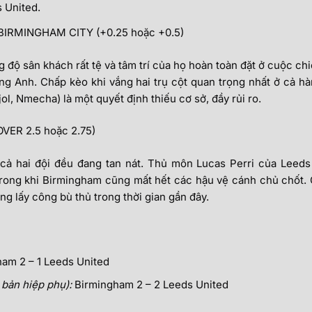
 United.
BIRMINGHAM CITY (+0.25 hoặc +0.5)
độ sân khách rất tệ và tâm trí của họ hoàn toàn đặt ở cuộc ch
ạng Anh. Chấp kèo khi vắng hai trụ cột quan trọng nhất ở cả h
jol, Nmecha) là một quyết định thiếu cơ sở, đầy rủi ro.
VER 2.5 hoặc 2.75)
ả hai đội đều đang tan nát. Thủ môn Lucas Perri của Leeds
trong khi Birmingham cũng mất hết các hậu vệ cánh chủ chốt.
ng lấy công bù thủ trong thời gian gần đây.
am 2 – 1 Leeds United
 bản hiệp phụ):
Birmingham 2 – 2 Leeds United