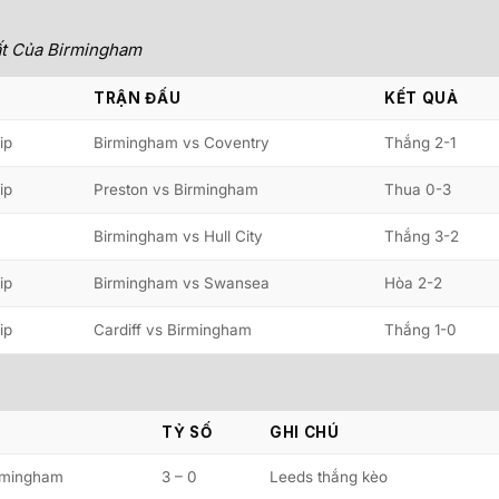
ất Của Birmingham
TRẬN ĐẤU
KẾT QUẢ
ip
Birmingham vs Coventry
Thắng 2-1
ip
Preston vs Birmingham
Thua 0-3
Birmingham vs Hull City
Thắng 3-2
ip
Birmingham vs Swansea
Hòa 2-2
ip
Cardiff vs Birmingham
Thắng 1-0
TỶ SỐ
GHI CHÚ
rmingham
3 – 0
Leeds thắng kèo