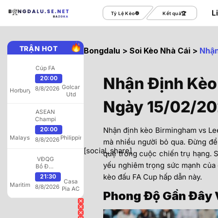
L
Tỷ Lệ Kèo
Kết quả
TRẬN HOT
Bongdalu
>
Soi Kèo Nhà Cái
>
Nhận
Cúp FA
Nhận Định Kèo
20:00
Golcar
8/8/2026
Horbury Town
Utd
Ngày 15/02/20
ASEAN
Championship
Nhận định kèo Birmingham vs Lee
20:00
Malaysia
Philippines
8/8/2026
mà nhiều người bỏ qua. Đừng để 
[social_share]
quệ trong cuộc chiến trụ hạng. 
VĐQG
yếu nghiêm trọng sức mạnh của đ
Bồ Đào
Nha
kèo đấu FA Cup hấp dẫn này.
21:30
Casa
Maritimo
8/8/2026
Pia AC
Phong Độ Gần Đây V