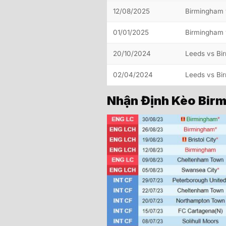
12/08/2025
Birmingham 
01/01/2025
Birmingham 
20/10/2024
Leeds vs Bi
02/04/2024
Leeds vs Bi
Nhận Định Kèo Bir