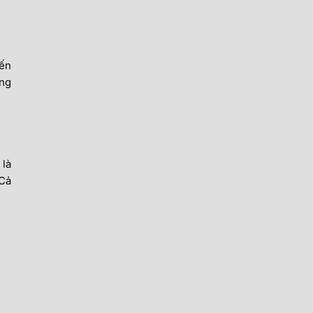
iến
àng
 là
 Cả