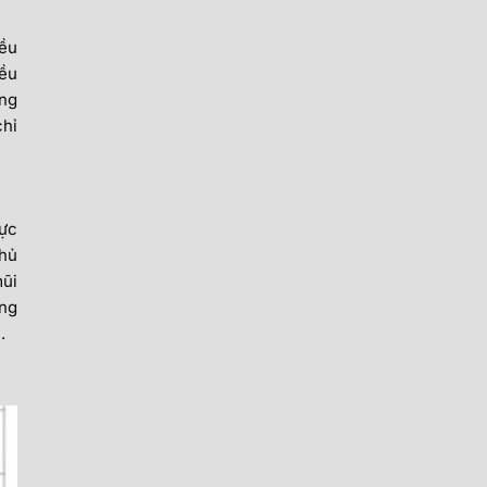
iều
đều
ong
chỉ
rực
chủ
mũi
òng
.