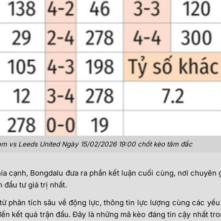
m vs Leeds United Ngày 15/02/2026 19:00 chốt kèo tâm đắc
hía cạnh, Bongdalu đưa ra phần kết luận cuối cùng, nơi chuyên 
đầu tư giá trị nhất.
ừ phân tích sâu về động lực, thông tin lực lượng cùng các yếu
đến kết quả trận đấu. Đây là những mã kèo đáng tin cậy nhất tr