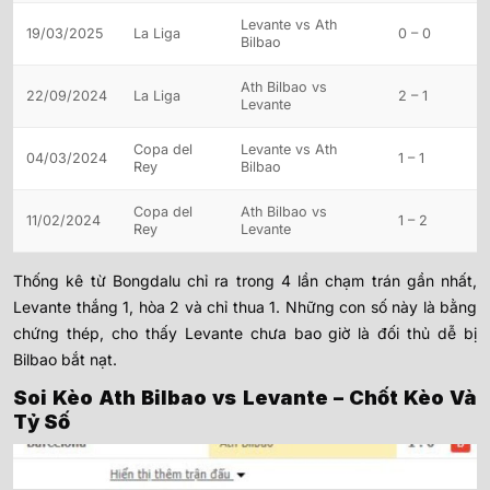
Levante vs Ath
19/03/2025
La Liga
0 – 0
Bilbao
Ath Bilbao vs
22/09/2024
La Liga
2 – 1
Levante
Copa del
Levante vs Ath
04/03/2024
1 – 1
Rey
Bilbao
Copa del
Ath Bilbao vs
11/02/2024
1 – 2
Rey
Levante
Thống kê từ Bongdalu chỉ ra trong 4 lần chạm trán gần nhất,
Levante thắng 1, hòa 2 và chỉ thua 1. Những con số này là bằng
chứng thép, cho thấy Levante chưa bao giờ là đối thủ dễ bị
Bilbao bắt nạt.
Soi Kèo Ath Bilbao vs Levante – Chốt Kèo Và
Tỷ Số