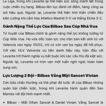
La Liga, trong khi Levante lại thể hiện sức sống mãnh liệt trong
cuộc chiến trụ hạng. Bilbao liên tục đánh rơi điểm, hàng công sa
sút hiệu quả. Ngược lại, Levante thể hiện tinh thần chiến đấu
kiên cường khi cầm hòa Atletico Madrid 0-0 và thắng Elche 3-2.
Gánh Nặng Thể Lực Của Bilbao Sau Cúp Nhà Vua
Tử huyệt của Bilbao chính là gánh nặng thể lực không tưởng từ
Cúp Nhà Vua. Họ vừa dốc toàn lực cho trận bán kết sinh tử với
Valencia vào ngày 05/02, chỉ có vỏn vẹn ba ngày để hồi phục.
Với việc HLV Valverde ưu tiên danh hiệu này, trận đấu với
Levante trở thành nghĩa vụ bắt buộc khi các cầu thủ đã kiệt sức.
Ngược lại, Levante có trọn vẹn một tuần nghỉ ngơi, hoàn toàn
sung sức.
Lực Lượng 2 Đội – Bilbao Vắng Mặt Sancet Vivian
Cơn bão chấn thương và thẻ phạt đã tước đi của Bilbao những
quân bài chiến lược, trong khi Levante hành quân đến San
Mames với đội hình mạnh nhất.
Bilbao – Mất Oihan Sancet & Daniel Vivian: Vắng Sancet là