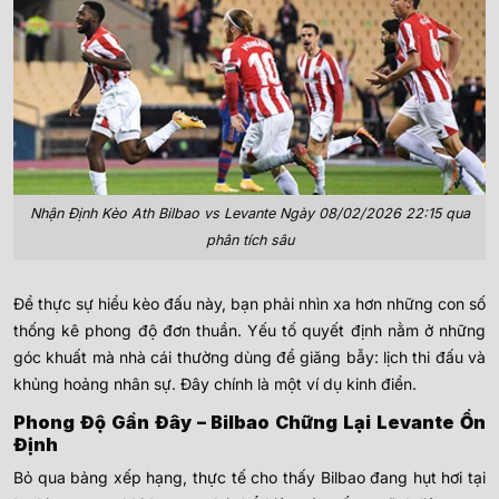
Nhận Định Kèo Ath Bilbao vs Levante Ngày 08/02/2026 22:15 qua
phân tích sâu
Để thực sự hiểu kèo đấu này, bạn phải nhìn xa hơn những con số
thống kê phong độ đơn thuần. Yếu tố quyết định nằm ở những
góc khuất mà nhà cái thường dùng để giăng bẫy: lịch thi đấu và
khủng hoảng nhân sự. Đây chính là một ví dụ kinh điển.
Phong Độ Gần Đây – Bilbao Chững Lại Levante Ổn
Định
Bỏ qua bảng xếp hạng, thực tế cho thấy Bilbao đang hụt hơi tại