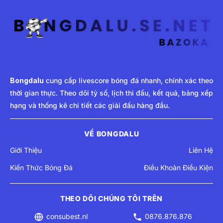
Bongdalu
cung cấp livescore bóng đá nhanh, chính xác theo
thời gian thực. Theo dõi tỷ số, lịch thi đấu, kết quả, bảng xếp
hạng và thống kê chi tiết các giải đấu hàng đầu.
VỀ BONGDALU
Giới Thiệu
Liên Hệ
Kiến Thức Bóng Đá
Điều Khoản Điều Kiện
THEO DÕI CHÚNG TÔI TRÊN
consubest.nl
0876.876.876