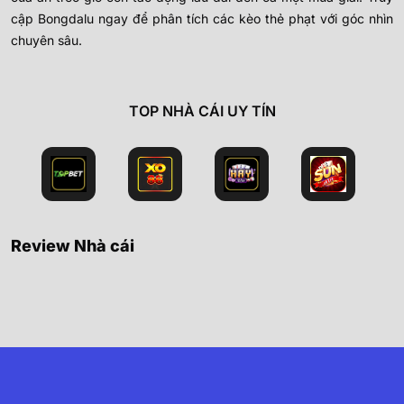
cập Bongdalu ngay để phân tích các kèo thẻ phạt với góc nhìn
chuyên sâu.
TOP NHÀ CÁI UY TÍN
Review Nhà cái