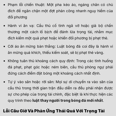
Phạm lỗi chiến thuật: Một pha kéo áo, ngáng chân có chủ
đích để ngăn chặn một đợt phản công nhanh nguy hiểm của
đối phương
Hành vi ăn vạ: Cầu thủ cố tình ngã vờ hoặc giả bộ chấn
thương một cách lố bịch để đánh lừa trọng tài, nhằm mục
đích kiếm một quả phạt hoặc khiến đối phương bị phạt thẻ.
Cởi áo ăn mừng bàn thắng: Luật bóng đá coi đây là hành vi
ăn mừng quá khích, thiếu kiểm soát, sẽ bị phạt thẻ vàng.
Không tuân thủ khoảng cách quy định: Trong các tình huống
đá phạt, phạt góc hoặc ném biên, cầu thủ phòng ngự phải
đứng cách điểm đặt bóng một khoảng cách nhất định.
Tự ý vào sân hoặc rời sân:
Mọi sự di chuyển ra vào sân của
cầu thủ trong thời gian trận đấu diễn ra đều phải nhận được
sự cho phép của trọng tài chính, đặc biệt là khi thực hiện các
quy trình theo
luật thay người trong bóng đá mới nhất
.
Lỗi Câu Giờ Và Phản Ứng Thái Quá Với Trọng Tài