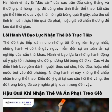
Hai hành vi này là “đặc sản” của các trận đấu căng thẳng và
thường phá hỏng nhịp độ cũng như tinh thần thể thao. Lỗi câu
giờ thể hiện rõ qua việc thủ môn giữ bóng quá 6 giây, cầu thủ cố
tình trì hoãn thực hiện quả đá phạt, hoặc giả vờ chấn thương để
kéo dài thời gian.
Lỗi Hành Vi Bạo Lực Nhận Thẻ Đỏ Trực Tiếp
Thẻ đỏ trực tiếp dành cho những tội lỗi nghiêm trọng nhất,
những hành vi có thể gây nguy hiểm đến sự an toàn lẫn sự
nghiệp của cầu thủ khác. Hành vi bạo lực là những hành động
cố ý gây tổn thương cho đối phương khi bóng đã ở xa. Các ví dụ
điển hình bao gồm đánh nguội, thúc cùi chỏ, húc đầu, hoặc nhổ
nước bọt vào đối phương. Những hành vi này không thể chấp
nhận trong thể thao. Điều đó lý giải tại sao câu hỏi thẻ vàng, thẻ
đỏ trong bóng đá có ý nghĩa gì lại quan trọng đến vậy.
Hậu Quả Khi Nhận Thẻ Và Án Phạt Treo Giò