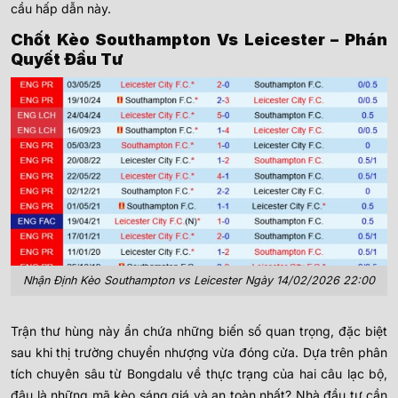
cầu hấp dẫn này.
Chốt Kèo Southampton Vs Leicester – Phán
Quyết Đầu Tư
Nhận Định Kèo Southampton vs Leicester Ngày 14/02/2026 22:00
Trận thư hùng này ẩn chứa những biến số quan trọng, đặc biệt
sau khi thị trường chuyển nhượng vừa đóng cửa. Dựa trên phân
tích chuyên sâu từ Bongdalu về thực trạng của hai câu lạc bộ,
đâu là những mã kèo sáng giá và an toàn nhất? Nhà đầu tư cần