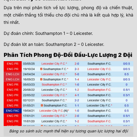
Dựa trên mọi phân tích về lực lượng, phong độ và chiến thuật,
một chiến thắng tối thiểu cho đội chủ nhà là kết quả hợp lý, khả
thi nhất.
Dự đoán chính: Southampton 1 – 0 Leicester.
Dự đoán lót an toàn: Southampton 2 – 0 Leicester.
Phân Tích Phong Độ-Đối Đầu-Lực Lượng 2 Đội
Bảng so sánh sức mạnh thể hiện sự tương quan lực lượng hai đội