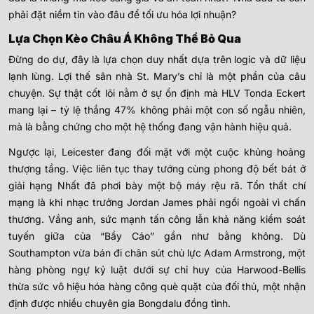
phải đặt niềm tin vào đâu để tối ưu hóa lợi nhuận?
Lựa Chọn Kèo Châu Á Không Thể Bỏ Qua
Đừng do dự, đây là lựa chọn duy nhất dựa trên logic và dữ liệu
lạnh lùng. Lợi thế sân nhà St. Mary’s chỉ là một phần của câu
chuyện. Sự thật cốt lõi nằm ở sự ổn định mà HLV Tonda Eckert
mang lại – tỷ lệ thắng 47% không phải một con số ngẫu nhiên,
mà là bằng chứng cho một hệ thống đang vận hành hiệu quả.
Ngược lại, Leicester đang đối mặt với một cuộc khủng hoảng
thượng tầng. Việc liên tục thay tướng cùng phong độ bết bát ở
giải hạng Nhất đã phơi bày một bộ máy rệu rã. Tổn thất chí
mạng là khi nhạc trưởng Jordan James phải ngồi ngoài vì chấn
thương. Vắng anh, sức mạnh tấn công lẫn khả năng kiểm soát
tuyến giữa của “Bầy Cáo” gần như bằng không. Dù
Southampton vừa bán đi chân sút chủ lực Adam Armstrong, một
hàng phòng ngự kỷ luật dưới sự chỉ huy của Harwood-Bellis
thừa sức vô hiệu hóa hàng công què quặt của đối thủ, một nhận
định được nhiều chuyên gia Bongdalu đồng tình.