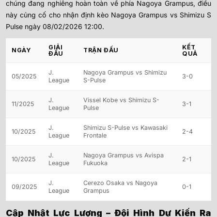
chúng đang nghiêng hoàn toàn về phía Nagoya Grampus, điều
này củng cố cho nhận định kèo Nagoya Grampus vs Shimizu S
Pulse ngày 08/02/2026 12:00.
GIẢI
KẾT
NGÀY
TRẬN ĐẤU
ĐẤU
QUẢ
J.
Nagoya Grampus vs Shimizu
05/2025
3-0
League
S-Pulse
J.
Vissel Kobe vs Shimizu S-
11/2025
3-1
League
Pulse
J.
Shimizu S-Pulse vs Kawasaki
10/2025
2-4
League
Frontale
J.
Nagoya Grampus vs Avispa
10/2025
2-1
League
Fukuoka
J.
Cerezo Osaka vs Nagoya
09/2025
0-1
League
Grampus
Cập Nhật Lực Lượng – Đội Hình Dự Kiến Ra