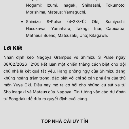
Nogami; Izumi, Inagaki, Shihaashi, Tokumoto;
Morishima, Mateus; Yamaguchi.
Shimizu S-Pulse (4-2-3-1): Oki; Sumiyoshi,
Hasukawa, Yamahara, Takagi; Inui, Capixaba;
Matheus Bueno, Matsuzaki, Uno; Kitagawa.
Lời Kết
Nhận định kèo Nagoya Grampus vs Shimizu S Pulse ngày
08/02/2026 12:00 kết luận một chiến thắng cách biệt cho đội
chủ nhà là kết quả tất yếu. Hàng phòng ngự của Shimizu đang
khủng hoảng trầm trọng, đặc biệt với chỉ số cản phá âm của thủ
môn Yuya Oki. Điều này mở ra cơ hội cho những cú sút xa từ
Sho Inagaki và Mateus của Nagoya. Tin tưởng vào các dự đoán
từ Bongdalu để đưa ra quyết định cuối cùng.
TOP NHÀ CÁI UY TÍN