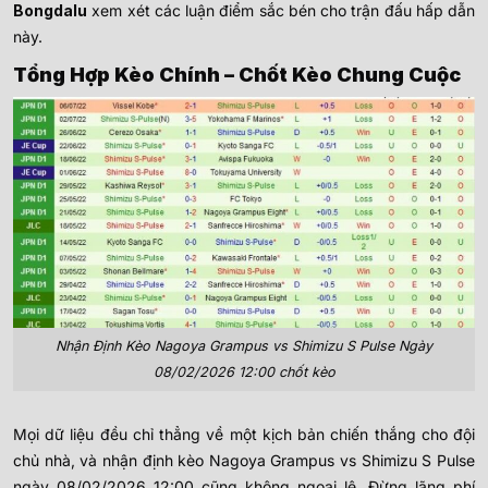
Bongdalu
xem xét các luận điểm sắc bén cho trận đấu hấp dẫn
này.
Tổng Hợp Kèo Chính – Chốt Kèo Chung Cuộc
Nhận Định Kèo Nagoya Grampus vs Shimizu S Pulse Ngày
08/02/2026 12:00 chốt kèo
Mọi dữ liệu đều chỉ thẳng về một kịch bản chiến thắng cho đội
chủ nhà, và nhận định kèo Nagoya Grampus vs Shimizu S Pulse
ngày 08/02/2026 12:00 cũng không ngoại lệ. Đừng lãng phí