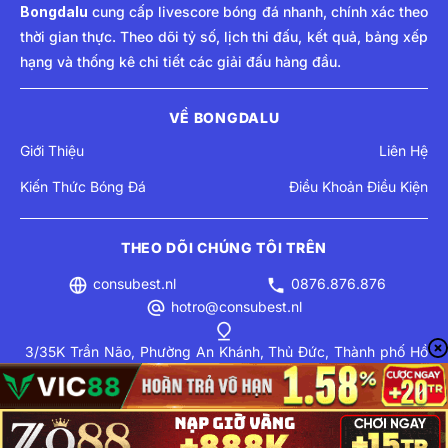
Bongdalu
cung cấp livescore bóng đá nhanh, chính xác theo
thời gian thực. Theo dõi tỷ số, lịch thi đấu, kết quả, bảng xếp
hạng và thống kê chi tiết các giải đấu hàng đầu.
VỀ BONGDALU
Giới Thiệu
Liên Hệ
Kiến Thức Bóng Đá
Điều Khoản Điều Kiện
THEO DÕI CHÚNG TÔI TRÊN
consubest.nl
0876.876.876
hotro@consubest.nl
3/35K Trần Não, Phường An Khánh, Thủ Đức, Thành phố Hồ
Chí Minh, Việt Nam
Chính sách bảo mật
Miễn trừ trách nhiệm