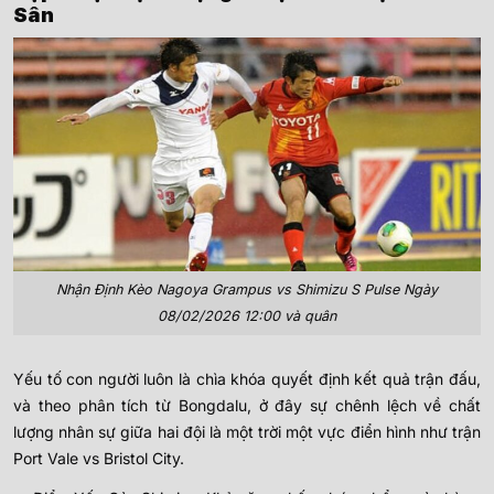
Sân
Nhận Định Kèo Nagoya Grampus vs Shimizu S Pulse Ngày
08/02/2026 12:00 và quân
Yếu tố con người luôn là chìa khóa quyết định kết quả trận đấu,
và theo phân tích từ Bongdalu, ở đây sự chênh lệch về chất
lượng nhân sự giữa hai đội là một trời một vực điển hình như trận
Port Vale vs Bristol City
.