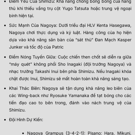
Điểm Yếu Của Shimizu: Khả năng chống bóng bổng của hàng
thủ khi thiếu vắng trụ cột Yugo Tatsuta hoặc trung vệ ngoại
binh hiện tại.
Sức Mạnh Của Nagoya: Dưới triều đại HLV Kenta Hasegawa,
Nagoya chơi thực dụng và kỷ luật. Hàng công của họ hiện
dựa vào khả năng săn bàn của “sát thủ” Đan Mạch Kasper
Junker và tốc độ của Patric
Điểm Nóng Tuyến Giữa: Cuộc chiến then chốt sẽ diễn ra giữa
“máy quét” không phổi Sho Inagaki (đội trưởng Nagoya) và
nhạc trưởng Takashi Inui bên phía Shimizu. Nếu Inagaki khóa
chặt được Inui, Shimizu sẽ mất hoàn toàn khả năng sáng tạo.
Khai Thác Biên: Nagoya sẽ tận dụng khả năng leo biên của
các Wing-back như Ryosuke Yamanaka để tạt bóng cho các
tiền đạo cao to bên trong, đánh vào nách trung vệ của
Shimizu.
Đội Hình Dự Kiến:
Nagoya Grampus (3-4-2-1): Pisano; Hara, Mikuni,