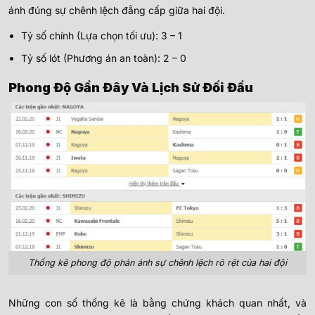
ánh đúng sự chênh lệch đẳng cấp giữa hai đội.
Tỷ số chính (Lựa chọn tối ưu): 3 – 1
Tỷ số lót (Phương án an toàn): 2 – 0
Phong Độ Gần Đây Và Lịch Sử Đối Đầu
Thống kê phong độ phản ánh sự chênh lệch rõ rệt của hai đội
Những con số thống kê là bằng chứng khách quan nhất, và