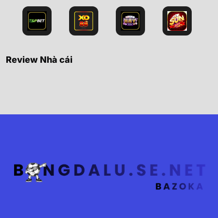
Review Nhà cái