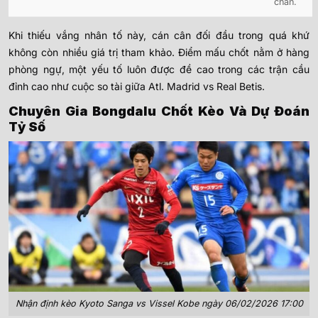
chắn.
Khi thiếu vắng nhân tố này, cán cân đối đầu trong quá khứ
không còn nhiều giá trị tham khảo. Điểm mấu chốt nằm ở hàng
phòng ngự, một yếu tố luôn được đề cao trong các trận cầu
đỉnh cao như cuộc so tài giữa
Atl. Madrid vs Real Betis
.
Chuyên Gia Bongdalu Chốt Kèo Và Dự Đoán
Tỷ Số
Nhận định kèo Kyoto Sanga vs Vissel Kobe ngày 06/02/2026 17:00