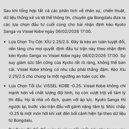
Sau khi tổng hợp tất cả các phân tích về nhân sự, chiến thuật,
dữ liệu thống kê và lợi thế thông tin, chuyên gia Bongdalu đưa ra
các lựa chọn đầu tư cuối cùng cho bài nhận định kèo Kyoto
Sanga vs Vissel Kobe ngày 06/02/2026 17:00.
Lựa Chọn Trụ Cột: XỈU 2.25/2.5. Đây là kèo an toàn tuyệt đối,
nền tảng cho mọi quyết định đầu tư trận này theo nhận định
kèo Kyoto Sanga vs Vissel Kobe ngày 06/02/2026 17:00. Sự
suy giảm sức tấn công của Kyoto rất rõ ràng, không thể bàn
cãi. Vissel Kobe không có nhu cầu phải thắng đậm. Kèo Xỉu
2.25/2.5 cho chúng ta một ngưỡng an toàn cực lớn.
Lựa Chọn Tối Ưu: VISSEL KOBE -0.25. Vissel Kobe không chỉ
mạnh hơn về chất lượng đội hình, họ còn vượt trội về tâm lý
thi đấu. Họ là nhà vô địch, quen với áp lực. Kyoto Sanga thì
ngược lại, bước vào trận đấu với gánh nặng tâm lý. Mức chấp
-0.25 là một món hời khi xét đến bối cảnh hiện tại theo dữ liệu
từ Bongdalu.