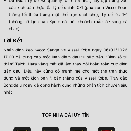
Dự Đoán Tỷ Số: Để quản lý rủi ro tốt nhất, hãy tập trung vào
các kịch bản thực tế. Tỷ số chính: 0-1 (phản ánh Vissel Kobe
thắng tối thiểu trong một thế trận chặt chẽ), Tỷ số lót: 1-1
(phòng hờ kịch bản Kyoto có một khoảnh khắc lóe sáng cá
nhân).
Lời Kết
Nhận định kèo Kyoto Sanga vs Vissel Kobe ngày 06/02/2026
17:00 đã cung cấp một luận điểm đầu tư sắc bén. “Biến số tử
thần” Taichi Hara vắng mặt đã làm thay đổi hoàn toàn cục diện
trận đấu. Điều này củng cố mạnh mẽ cho một thế trận thực
dụng và một kịch bản ít bàn thắng của Vissel Kobe. Truy cập
Bongdalu ngay để đồng hành cùng những phân tích chuyên sâu
nhất
TOP NHÀ CÁI UY TÍN