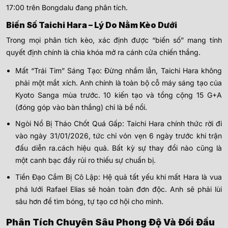
17:00 trên Bongdalu đang phân tích.
Biến Số Taichi Hara – Lý Do Nằm Kèo Dưới
Trong mọi phân tích kèo, xác định được “biến số” mang tính
quyết định chính là chìa khóa mở ra cánh cửa chiến thắng.
Mất “Trái Tim” Sáng Tạo: Đừng nhầm lẫn, Taichi Hara không
phải một mắt xích. Anh chính là toàn bộ cỗ máy sáng tạo của
Kyoto Sanga mùa trước. 10 kiến tạo và tổng cộng 15 G+A
(đóng góp vào bàn thắng) chỉ là bề nổi.
Ngòi Nổ Bị Tháo Chốt Quá Gấp: Taichi Hara chính thức rời đi
vào ngày 31/01/2026, tức chỉ vỏn vẹn 6 ngày trước khi trận
đấu diễn ra.cách hiệu quả. Bất kỳ sự thay đổi nào cũng là
một canh bạc đầy rủi ro thiếu sự chuẩn bị.
Tiền Đạo Cắm Bị Cô Lập: Hệ quả tất yếu khi mất Hara là vua
phá lưới Rafael Elias sẽ hoàn toàn đơn độc. Anh sẽ phải lùi
sâu hơn để tìm bóng, tự tạo cơ hội cho mình.
Phân Tích Chuyên Sâu Phong Độ Và Đối Đầu