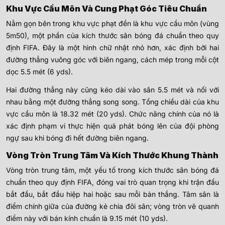
Khu Vực Cầu Môn Và Cung Phạt Góc Tiêu Chuẩn
Nằm gọn bên trong khu vực phạt đền là khu vực cầu môn (vùng
5m50), một phần của kích thước sân bóng đá chuẩn theo quy
định FIFA. Đây là một hình chữ nhật nhỏ hơn, xác định bởi hai
đường thẳng vuông góc với biên ngang, cách mép trong mỗi cột
dọc 5.5 mét (6 yds).
Hai đường thẳng này cũng kéo dài vào sân 5.5 mét và nối với
nhau bằng một đường thẳng song song. Tổng chiều dài của khu
vực cầu môn là 18.32 mét (20 yds). Chức năng chính của nó là
xác định phạm vi thực hiện quả phát bóng lên của đội phòng
ngự sau khi bóng đi hết đường biên ngang.
Vòng Tròn Trung Tâm Và Kích Thước Khung Thành
Vòng tròn trung tâm, một yếu tố trong kích thước sân bóng đá
chuẩn theo quy định FIFA, đóng vai trò quan trọng khi trận đấu
bắt đầu, bắt đầu hiệp hai hoặc sau mỗi bàn thắng. Tâm sân là
điểm chính giữa của đường kẻ chia đôi sân; vòng tròn vẽ quanh
điểm này với bán kính chuẩn là 9.15 mét (10 yds).