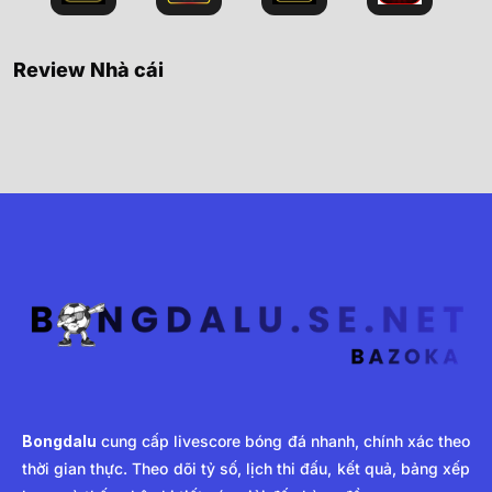
Review Nhà cái
Bongdalu
cung cấp livescore bóng đá nhanh, chính xác theo
thời gian thực. Theo dõi tỷ số, lịch thi đấu, kết quả, bảng xếp