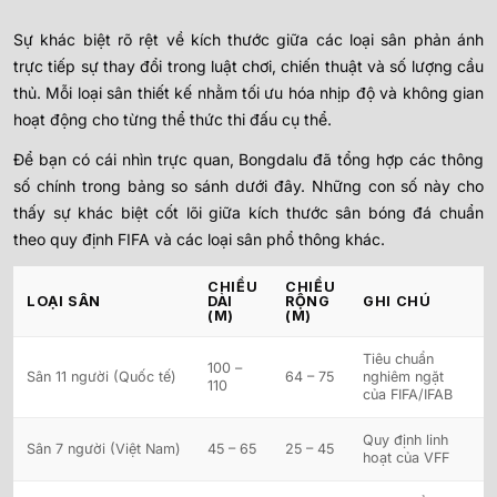
Sự khác biệt rõ rệt về kích thước giữa các loại sân phản ánh
trực tiếp sự thay đổi trong luật chơi, chiến thuật và số lượng cầu
thủ. Mỗi loại sân thiết kế nhằm tối ưu hóa nhịp độ và không gian
hoạt động cho từng thể thức thi đấu cụ thể.
Để bạn có cái nhìn trực quan, Bongdalu đã tổng hợp các thông
số chính trong bảng so sánh dưới đây. Những con số này cho
thấy sự khác biệt cốt lõi giữa kích thước sân bóng đá chuẩn
theo quy định FIFA và các loại sân phổ thông khác.
CHIỀU
CHIỀU
LOẠI SÂN
DÀI
RỘNG
GHI CHÚ
(M)
(M)
Tiêu chuẩn
100 –
Sân 11 người (Quốc tế)
64 – 75
nghiêm ngặt
110
của FIFA/IFAB
Quy định linh
Sân 7 người (Việt Nam)
45 – 65
25 – 45
hoạt của VFF