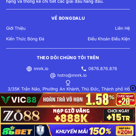
hạng và thống kê chi tiết các giải đấu hàng đầu.
VỀ BONGDALU
Giới Thiệu
Liên Hệ
Kiến Thức Bóng Đá
Điều Khoản Điều Kiện
THEO DÕI CHÚNG TÔI TRÊN
mnrk.io
0876.876.876
hotro@mnrk.io
3/35K Trần Não, Phường An Khánh, Thủ Đức, Thành phố Hồ
Chí Minh, Việt Nam
Chính sách bảo mật
Miễn trừ trách nhiệm
© 2025 Bản quyền thuộc về
mnrk.io