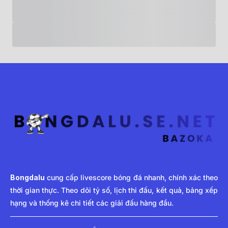
Bongdalu
cung cấp livescore bóng đá nhanh, chính xác theo
thời gian thực. Theo dõi tỷ số, lịch thi đấu, kết quả, bảng xếp
hạng và thống kê chi tiết các giải đấu hàng đầu.